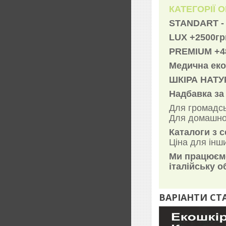
КАТЕГОРІЇ 
STANDART - 
LUX +2500гр
PREMIUM +4
Медична екош
ШКІРА НАТУР
Надбавка за
Для громадсь
Для домашног
Каталоги з 
Ціна для інш
Ми працюємо
італійську о
ВАРІАНТИ СТ