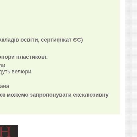
кладів освіти, сертифікат ЄС)
опори пластикові.
ри.
дуть велюри.
вана
акож можемо запропонувати ексклюзивну