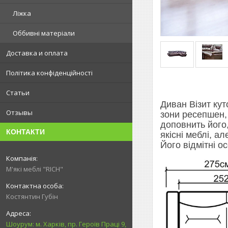
Ліжка
Оббивні матеріали
Доставка и оплата
Політика конфіденційності
Статьи
Диван Візит кут
Отзывы
зони ресепшен, 
доповнить його
КОНТАКТИ
якісні меблі, а
Його відмітні о
М'які меблі "RICH"
Костянтин Губін
Шоурум: м. Харків, пр. Героїв Праці 9,