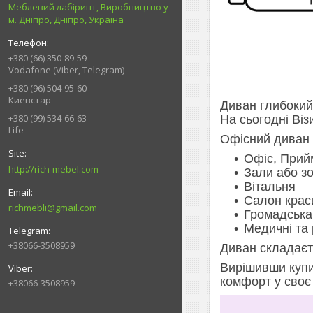
Меблевий лабіринт, Виробництво у
м. Дніпро, Дніпро, Україна
+380 (66) 350-89-59
Vodafone (Viber, Telegram)
+380 (96) 504-95-60
Киевстар
Диван глибокий,
+380 (99) 534-66-63
На сьогодні Віз
Life
Офісний диван
Офіс, Прий
http://rich-mebel.com
Зали або зо
Вітальня
Салон крас
richmebli@gmail.com
Громадська
Медичні та 
+38066-3508959
Диван складаєть
Вирішивши купит
комфорт у своє
+38066-3508959