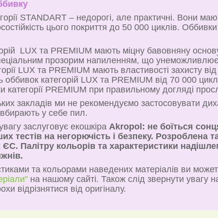
ббивку
горії STANDART – недорогі, але практичні. Вони мают
осостійкість цього покриття до 50 000 циклів. Оббив
орій LUX та PREMIUM мають міцну бавовняну основу,
спеціальним прозорим напиленням, що унеможливлює 
горії LUX та PREMIUM мають властивості захисту ві
ть оббивок категорій LUX та PREMIUM від 70 000 цикл
ки категорії PREMIUM при правильному догляді просл
ких закладів ми не рекомендуємо застосовувати диха
вбирають у себе пил.
увагу заслуговує екошкіра
Akropol: не боїться сонц
их тестів на негорючість і безпеку. Розроблена т
 ЄС. Палітру кольорів та характеристики надішле
ижнів.
тиками та кольорами наведених матеріалів ви может
еріали"
на нашому сайті. Також слід звернути увагу 
охи відрізнятися від оригіналу.