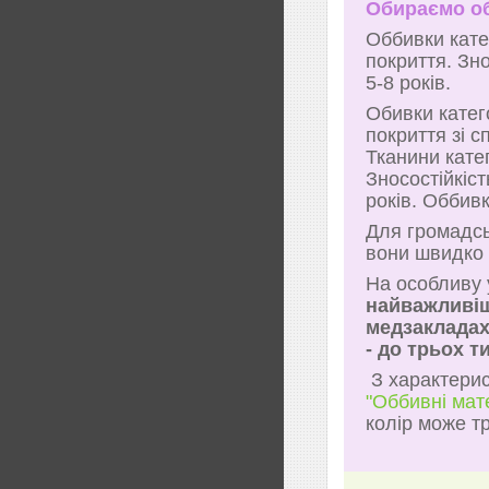
Обираємо о
Оббивки кате
покриття. Зн
5-8 років.
Обивки катег
покриття зі 
Тканини кате
Зносостійкіс
років. Оббив
Для громадсь
вони швидко 
На особливу 
найважливіш
медзакладах
- до трьох т
З характерис
"Оббивні мат
колір може тр