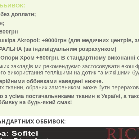
ОББИВОК:
без доплати;
н;
800грн
кіра Akropol: +9000грн (для медичних центрів, за
АЛЬНА (за індивідуальним розрахунком)
 Опори Хром +600грн. В стандартному виконанні 
ких закладів ми рекомендуємо застосовувати екошкі
о використання теплішими на дотик та м'якішими бу
серійними оббивками наведені нижче.
их тканин, обраних замовником, може бути перерахо
 з усіма постачальниками тканин в Україні, а т
ббивку на будь-який смак!
АНДАРТНИХ ОББИВОК: