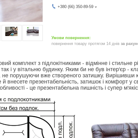
+380 (66) 350-89-59
повернення товару протягом 14 днів
за раху
овий комплект з підлокітниками - відмінне і стильне 
так і у вітальню будинку. Яким би не був інтер'єр - кл
, не порушуючи вже створеного затишку. Вирішивши ку
ле й внесете презентабельність, затишок і комфорт у с
собливості - це презентабельна пишність і супер м'як