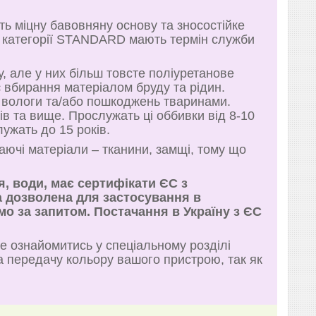
ь міцну бавовняну основу та зносостійке
ки категорії STANDARD мають термін служби
 але у них більш товсте поліуретанове
вбирання матеріалом бруду та рідин.
д вологи та/або пошкоджень тваринами.
ів та вище. Прослужать ці оббивки від 8-10
ужать до 15 років.
ючі матеріали – тканини, замщі, тому що
я, води, має сертифікати ЄС з
а дозволена для застосування в
мо за запитом. Постачання в Україну з ЄС
е ознайомитись у спеціальному розділі
на передачу кольору вашого пристрою, так як