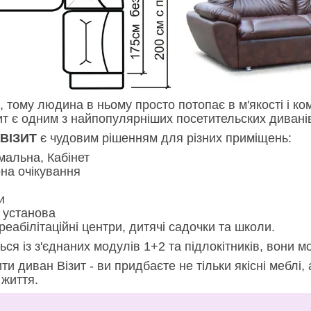
 тому людина в ньому просто потопає в м'якості і ко
ит є одним з найпопулярніших посетительских дивані
ВІЗИТ
є чудовим рішенням для різних приміщень:
мальна, Кабінет
на очікування
и
 установа
реабілітаційні центри, дитячі садочки та школи.
ся із з'єднаних модулів 1+2 та підлокітників, вони м
и диван Візит - ви придбаєте не тільки якісні меблі, 
 життя.