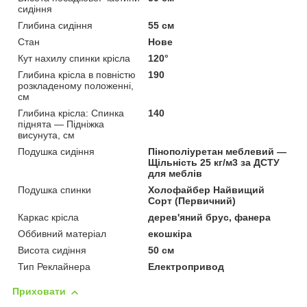
сидіння
Глибина сидіння
55 см
Стан
Нове
Кут нахилу спинки крісла
120°
Глибина крісла в повністю
190
розкладеному положенні,
см
Глибина крісла: Спинка
140
піднята — Підніжка
висунута, см
Подушка сидіння
Пінополіуретан меблевий —
Щільність 25 кг/м3 за ДСТУ
для меблів
Подушка спинки
Холофайбер Найвищий
Сорт (Первичний)
Каркас крісла
дерев'яний брус, фанера
Оббивний матеріал
екошкіра
Висота сидіння
50 см
Тип Реклайнера
Електропривод
Приховати