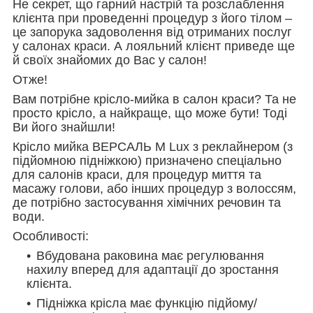
Не секрет, що гарний настрій та розслаблення
клієнта при проведенні процедур з його тілом –
це запорука задоволення від отриманих послуг
у салонах краси. А лояльний клієнт приведе ще
й своїх знайомих до Вас у салон!
Отже!
Вам потрібне крісло-мийка в салон краси? Та не
просто крісло, а найкраще, що може бути! Тоді
Ви його знайшли!
Крісло мийка ВЕРСАЛЬ M Lux з реклайнером (з
підйомною підніжкою) призначено спеціально
для салонів краси, для процедур миття та
масажу голови, або інших процедур з волоссям,
де потрібно застосування хімічних речовин та
води.
Особливості:
Вбудована раковина має регулювання
нахилу вперед для адаптації до зростання
клієнта.
Підніжка крісла має функцію підйому/