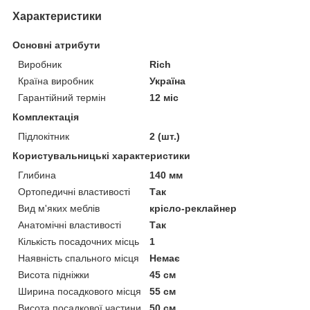
Характеристики
Основні атрибути
Виробник
Rich
Країна виробник
Україна
Гарантійний термін
12 міс
Комплектація
Підлокітник
2 (шт.)
Користувальницькі характеристики
Глибина
140 мм
Ортопедичні властивості
Так
Вид м'яких меблів
крісло-реклайнер
Анатомічні властивості
Так
Кількість посадочних місць
1
Наявність спального місця
Немає
Висота підніжки
45 см
Ширина посадкового місця
55 см
Висота посадкової частини
50 см