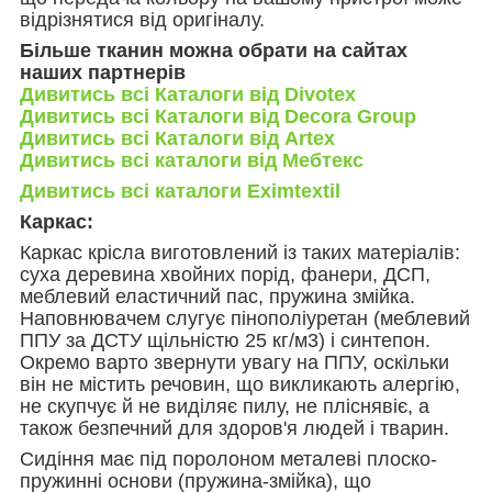
відрізнятися від оригіналу.
Більше тканин можна обрати на сайтах
наших партнерів
Дивитись всі Каталоги від Divotex
Дивитись всі Каталоги від Decora Group
Дивитись всі Каталоги від Artex
Дивитись всі каталоги від Мебтекс
Дивитись всі каталоги Eximtextil
Каркас:
Каркас крісла виготовлений із таких матеріалів:
суха деревина хвойних порід, фанери, ДСП,
меблевий еластичний пас, пружина змійка.
Наповнювачем слугує пінополіуретан (меблевий
ППУ за ДСТУ щільністю 25 кг/м3) і синтепон.
Окремо варто звернути увагу на ППУ, оскільки
він не містить речовин, що викликають алергію,
не скупчує й не виділяє пилу, не пліснявіє, а
також безпечний для здоров'я людей і тварин.
Сидіння має під поролоном металеві плоско-
пружинні основи (пружина-змійка), що