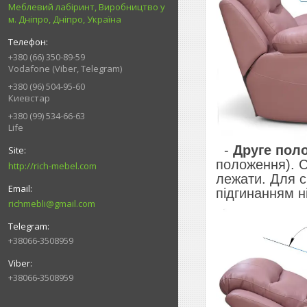
Меблевий лабіринт, Виробництво у
м. Дніпро, Дніпро, Україна
+380 (66) 350-89-59
Vodafone (Viber, Telegram)
+380 (96) 504-95-60
Киевстар
+380 (99) 534-66-63
Life
-
Друге пол
положення). С
http://rich-mebel.com
лежати. Для с
підгинанням ні
richmebli@gmail.com
+38066-3508959
+38066-3508959