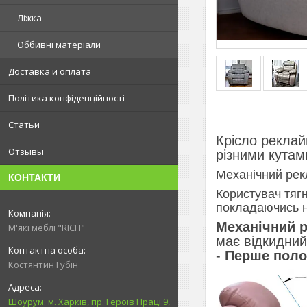
Ліжка
Оббивні матеріали
Доставка и оплата
Політика конфіденційності
Статьи
Крісло рекла
Отзывы
різними кутам
Механічний рек
КОНТАКТИ
Користувач тягн
покладаючись на
Механічний 
М'які меблі "RICH"
має відкидний
-
Перше пол
Костянтин Губін
Шоурум: м. Харків, пр. Героїв Праці 9,