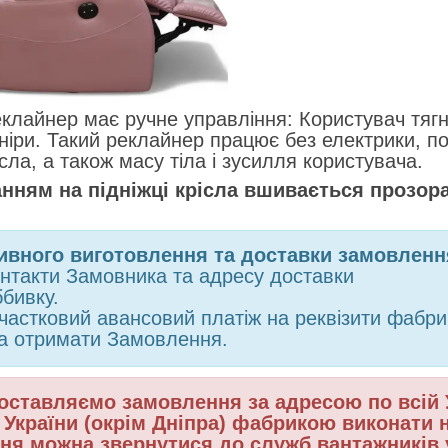
клайнер має ручне управління: Користувач тягне
ніри. Такий реклайнер працює без електрики, по
ісла, а також масу тіла і зусилля користувача.
нням на підніжці крісла вшивається прозора
ивного виготовлення та доставки замовленн
онтакти Замовника та адресу доставки
ббивку.
 частковий авансовий платіж на реквізити фабри
 та отримати Замовлення.
оставляємо замовлення за адресою по всій У
ї України (окрім Дніпра) фабрикою виконати
ня можна звернутися до служб вантажників у