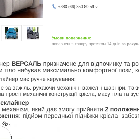
+380 (66) 350-89-59
повернення товару протягом 14 днів
за раху
йнер
ВЕРСАЛЬ
призначене для відпочинку та ро
и тіло набуває максимально комфортної пози, ко
лайнер має ручне керування:
е за важіль, рухаючи механічні важелі і шарніри. Та
 прості механічні конструкції крісла, масу тіла та з
реклайнер
 механізм, який дає змогу прийняти
2 положен
оження
: підйом передньої підніжки крісла забез