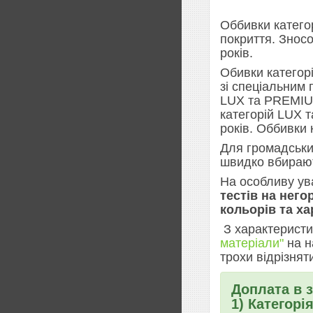
Оббивки катего
покриття. Зносо
років.
Обивки категор
зі спеціальним
LUX та PREMIUM
категорій LUX т
років. Оббивки
Для громадськи
швидко вбирают
На особливу ув
тестів на него
кольорів та ха
З характеристи
матеріали"
на н
трохи відрізнят
Доплата в з
1) Категорі