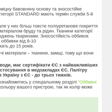
міцну бавовняну основу та зносостійке
 категорії STANDARD мають термін служби 5-8
ле у них більш товсте поліуретанове покриття
еріалом бруду та рідин. Тканини категорії
джень тваринами. Зносостійкість оббивок
 оббивки від 8-10
ать до 15 років.
і матеріали – тканини, замщі, тому що вони
, води, має сертифікати ЄС з найважливіших
застосування в медзакладах ЄС. Палітру
Україну з ЄС - до трьох тижнів.
ознайомитись у спеціальному розділі
"Оббивні
кольору вашого пристрою, так як колір може