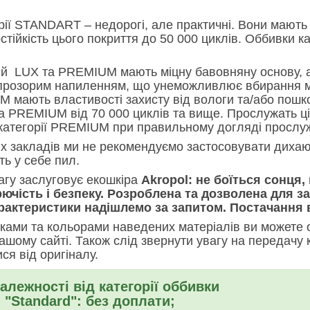
рії STANDART – недорогі, але практичні. Вони мають 
стійкість цього покриття до 50 000 циклів. Оббивки
ій LUX та PREMIUM мають міцну бавовняну основу, а
 прозорим напиленням, що унеможливлює вбирання мат
 мають властивості захисту від вологи та/або пошко
а PREMIUM від 70 000 циклів та вище. Прослужать ці
 категорії PREMIUM при правильному догляді прослуж
х закладів ми не рекомендуємо застосовувати дихаюч
ь у себе пил.
агу заслуговує екошкіра
Akropol: не боїться сонця
рючість і безпеку. Розроблена та дозволена для 
рактеристики надішлемо за запитом. Постачання в 
ками та кольорами наведених матеріалів ви можете 
ашому сайті. Також слід звернути увагу на передачу 
ися від оригіналу.
алежності від категорії оббивки
я "Standard": без доплати;