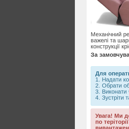
Механічний ре
важелі та шар
конструкції кр
За замовчува
Для операт
1. Надати к
2. Обрати о
3. Виконати
4. Зустріти
Увага! Ми д
по теріторі
вивантажен