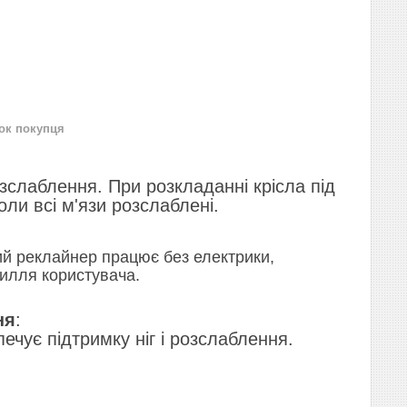
нок покупця
зслаблення. При розкладанні крісла під
ли всі м'язи розслаблені.
кий реклайнер працює без електрики,
усилля користувача.
ня
:
печує підтримку ніг і розслаблення.