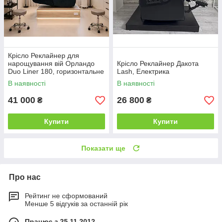
Крісло Реклайнер для
нарощування вій Орландо
Крісло Реклайнер Дакота
Duo Liner 180, горизонтальне
Lash, Електрика
розкладання
В наявності
В наявності
41 000
26 800
₴
₴
Купити
Купити
Показати ще
Про нас
Рейтинг не сформований
Менше 5 відгуків за останній рік
Працює з 25.11.2012