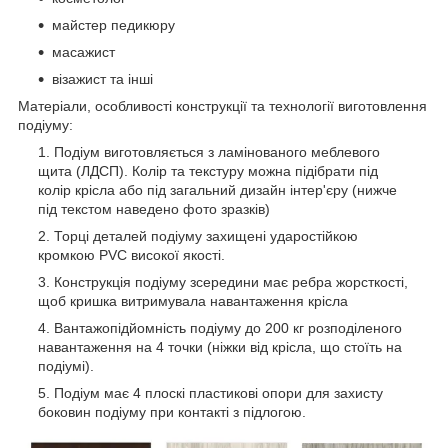
майстер педикюру
масажист
візажист та інші
Матеріали, особливості конструкції та технології виготовлення
подіуму:
Подіум виготовляється з ламінованого меблевого
щита (ЛДСП). Колір та текстуру можна підібрати під
колір крісла або під загальний дизайн інтер'єру (нижче
під текстом наведено фото зразків)
Торці деталей подіуму захищені ударостійкою
кромкою PVC високої якості.
Конструкція подіуму зсередини має ребра жорсткості,
щоб кришка витримувала навантаження крісла
Вантажопідйомність подіуму до 200 кг розподіленого
навантаження на 4 точки (ніжки від крісла, що стоїть на
подіумі).
Подіум має 4 плоскі пластикові опори для захисту
боковин подіуму при контакті з підлогою.