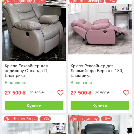
Для Педикюру
–7%
Для Лешмейкера
–7%
Крісло Реклайнер для
Крісло Реклайнер для
педикюру Орландо-П,
Лешмейкера Версаль-180,
Електрика
Електрика
В наявності
В наявності
27 500
27 500
₴
₴
29 500 ₴
29 500 ₴
Купити
Купити
Для Лешмейкера
–7%
Для Педикюру
–6%