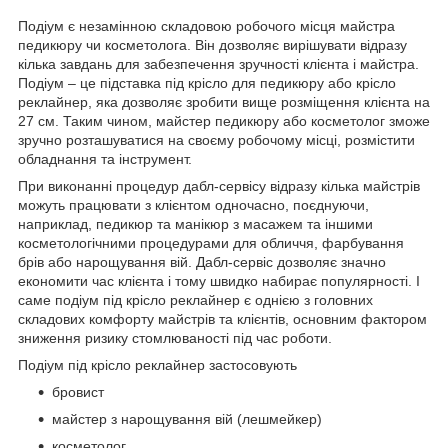
Подіум є незамінною складовою робочого місця майстра
педикюру чи косметолога. Він дозволяє вирішувати відразу
кілька завдань для забезпечення зручності клієнта і майстра.
Подіум – це підставка під крісло для педикюру або крісло
реклайнер, яка дозволяє зробити вище розміщення клієнта на
27 см. Таким чином, майстер педикюру або косметолог зможе
зручно розташуватися на своєму робочому місці, розмістити
обладнання та інструмент.
При виконанні процедур дабл-сервісу відразу кілька майстрів
можуть працювати з клієнтом одночасно, поєднуючи,
наприклад, педикюр та манікюр з масажем та іншими
косметологічними процедурами для обличчя, фарбування
брів або нарощування вій. Дабл-сервіс дозволяє значно
економити час клієнта і тому швидко набирає популярності. І
саме подіум під крісло реклайнер є однією з головних
складових комфорту майстрів та клієнтів, основним фактором
зниження ризику стомлюваності під час роботи.
Подіум під крісло реклайнер застосовують
бровист
майстер з нарощування вій (лешмейкер)
косметолог