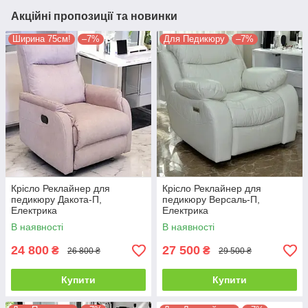
Акційні пропозиції та новинки
Ширина 75см!
–7%
Для Педикюру
–7%
Крісло Реклайнер для
Крісло Реклайнер для
педикюру Дакота-П,
педикюру Версаль-П,
Електрика
Електрика
В наявності
В наявності
24 800
27 500
₴
₴
26 800 ₴
29 500 ₴
Купити
Купити