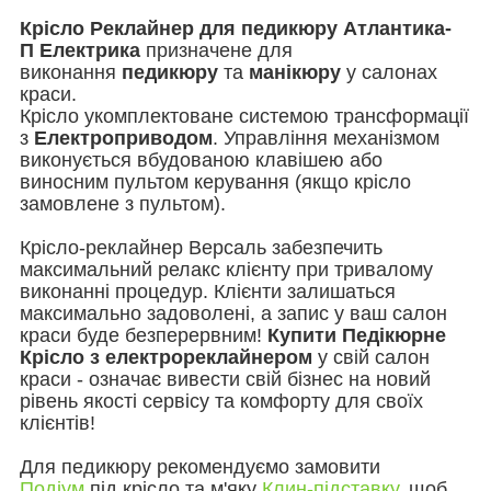
Крісло Реклайнер для педикюру Атлантика-
П Електрика
призначене для
виконання
педикюру
та
манікюру
у салонах
краси.
Крісло укомплектоване системою трансформації
з
Електроприводом
. Управління механізмом
виконується вбудованою клавішею або
виносним пультом керування (якщо крісло
замовлене з пультом).
Крісло-реклайнер Версаль забезпечить
максимальний релакс клієнту при тривалому
виконанні процедур. Клієнти залишаться
максимально задоволені, а запис у ваш салон
краси буде безперервним!
Купити Педікюрне
Крісло з електрореклайнером
у свій салон
краси - означає вивести свій бізнес на новий
рівень якості сервісу та комфорту для своїх
клієнтів!
Для педикюру рекомендуємо замовити
Подіум
під крісло та м'яку
Клин-підставку
, щоб