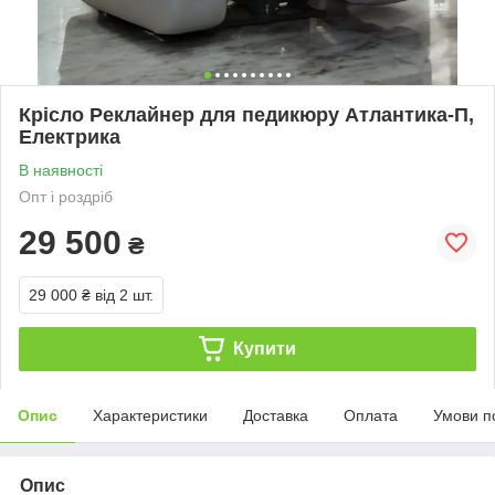
Крісло Реклайнер для педикюру Атлантика-П,
Електрика
В наявності
Опт і роздріб
29 500
₴
29 000 ₴
від 2 шт.
Купити
Опис
Характеристики
Доставка
Оплата
Умови п
Опис