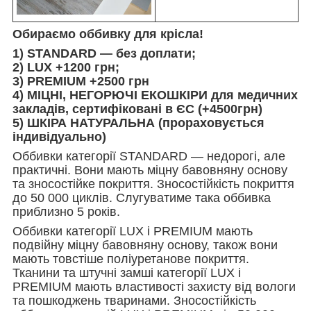
Обираємо оббивку для крісла!
1) STANDARD — без доплати;
2) LUX +1200 грн;
3) PREMIUM +2500 грн
4)
МІЦНІ, НЕГОРЮЧІ ЕКОШКІРИ для медичних
закладів, сертифіковані в ЄС (+4500грн
)
5) ШКІРА НАТУРАЛЬНА (прораховується
індивідуально)
Оббивки категорії STANDARD — недорогі, але
практичні. Вони мають міцну бавовняну основу
та зносостійке покриття. Зносостійкість покриття
до 50 000 циклів. Слугуватиме така оббивка
приблизно 5 років.
Оббивки категорії LUX і PREMIUM мають
подвійну міцну бавовняну основу, також вони
мають товстіше поліуретанове покриття.
Тканини та штучні замші категорії LUX і
PREMIUM мають властивості захисту від вологи
та пошкоджень тваринами. Зносостійкість