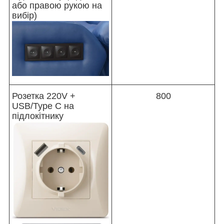
або правою рукою на
вибір)
Розетка 220V +
800
USB/Type С на
підлокітнику