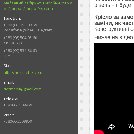
Меблевий лабіринт, Виробництво у
рівень ніг буде
м. Дніпро, Дніпро, Україна
Крісло за зам
заміни, як час
+380 (66) 350-89-59
Конструктивні о
Vodafone (Viber, Telegram)
Нижче на відео
+380 (96) 504-95-60
Киевстар
+380 (99) 534-66-63
Life
http://rich-mebel.com
richmebli@gmail.com
+38066-3508959
+38066-3508959