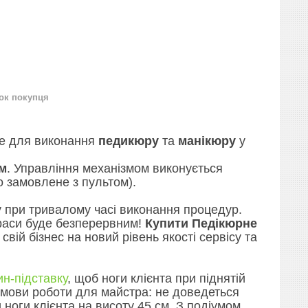
нок покупця
е для виконання
педикюру
та
манікюру
у
м
. Управління механізмом виконується
 замовлене з пультом).
 при тривалому часі виконання процедур.
краси буде безперервним!
Купити Педікюрне
свій бізнес на новий рівень якості сервісу та
ин-підставку
, щоб ноги клієнта при піднятій
і умови роботи для майстра: не доведеться
 ноги клієнта на висоту 45 см. З подіумом