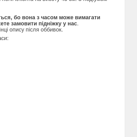
ься, бо вона з часом може вимагати
ете замовити підніжку у нас
.
нці опису після оббивок.
аси: