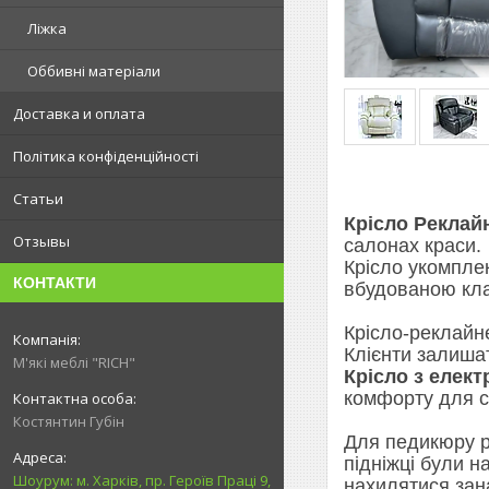
Ліжка
Оббивні матеріали
Доставка и оплата
Політика конфіденційності
Статьи
Крісло Реклай
Отзывы
салонах краси.
Крісло укомпле
КОНТАКТИ
вбудованою кла
Крісло-реклайн
Клієнти залиша
М'які меблі "RICH"
Крісло з елек
комфорту для св
Костянтин Губін
Для педикюру 
підніжці були н
Шоурум: м. Харків, пр. Героїв Праці 9,
нахилятися зана