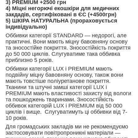
3) PREMIUM +2500 грн
4)
Міцні негорючі екошкіри для медичних
закдадів, сертифіковані в ЄС
(+4500грн)
5) ШКІРА НАТУРАЛЬНА (прораховується
індивідуально)
Оббивки категорії STANDARD — недорогі, але
практичні. Вони мають міцну бавовняну основу
та зносостійке покриття. Зносостійкість покриття
до 50 000 циклів. Слугуватиме така оббивка
приблизно 5 років.
Оббивки категорії LUX і PREMIUM мають
подвійну міцну бавовняну основу, також вони
мають товстіше поліуретанове покриття.
Тканини та штучні замші категорії LUX і
PREMIUM мають властивості захисту від вологи
та пошкоджень тваринами. Зносостійкість
оббивок категорій LUX і PREMIUM від 50 000
циклів і вище. Слугуватимуть ці оббивки від 7-
10 років.
Для громадських закладів ми не рекомендуємо
застосовувати повітропроникні матеріали —