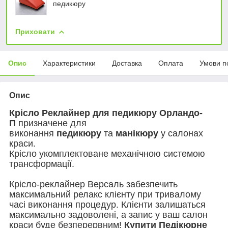
педикюру
Приховати
Опис
Характеристики
Доставка
Оплата
Умови п
Опис
Крісло Реклайнер для педикюру Орландо-
П
призначене для
виконання
педикюру
та
манікюру
у салонах
краси.
Крісло укомплектоване механічною системою
трансформації.
Крісло-реклайнер Версаль забезпечить
максимальний релакс клієнту при тривалому
часі виконання процедур. Клієнти залишаться
максимально задоволені, а запис у ваш салон
краси буде безперервним!
Купити Педікюрне