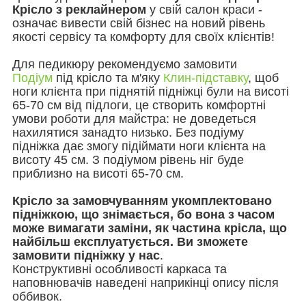
Крісло з реклайнером
у свій салон краси -
означає вивести свій бізнес на новий рівень
якості сервісу та комфорту для своїх клієнтів!
Для педикюру рекомендуємо замовити
Подіум
під крісло та м'яку
Клин-підставку
, щоб
ноги клієнта при піднятій підніжці були на висоті
65-70 см від підлоги, це створить комфортні
умови роботи для майстра: не доведеться
нахилятися занадто низько. Без подіуму
підніжка дає змогу підіймати ноги клієнта на
висоту 45 см. З подіумом рівень ніг буде
приблизно на висоті 65-70 см.
Крісло за замовчуванням укомплектовано
підніжкою, що знімається, бо вона з часом
може вимагати заміни, як частина крісла, що
найбільш експлуатується. Ви зможете
замовити підніжку у нас
.
Конструктивні особливості каркаса та
наповнювачів наведені наприкінці опису після
оббивок.